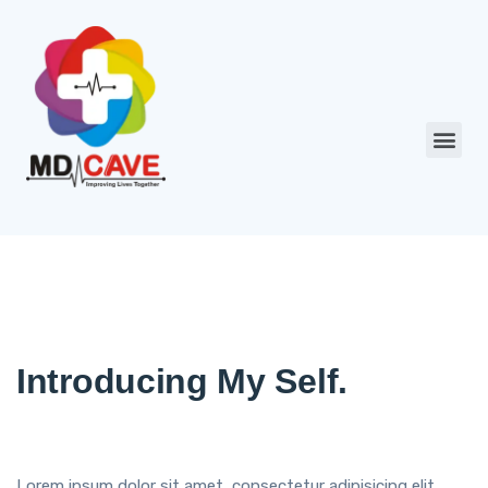
Introducing My Self.
Lorem ipsum dolor sit amet, consectetur adipisicing elit,