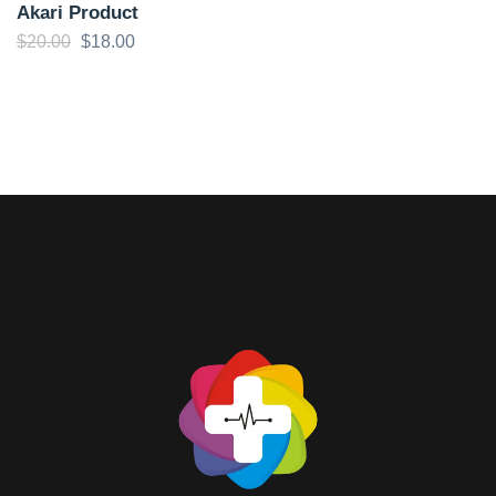
Akari Product
$
20.00
$
18.00